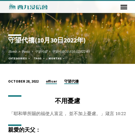
守望代禱(10月30日2022年)
Home
Posts
守望代禱
守望代禱(10月30日2022年)
CATEGORIES
TAGS
MONTHS
officer
守望代禱
OCTOBER 28, 2022
守
望
不用憂慮
代
禱
「耶和華所賜的福使人富足， 並不加上憂慮。」箴言 10:22
(10
月
親愛的天父：
30