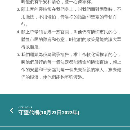
叫他們有平安和清心，並一心倚靠祢。
願上帝的靈時常在我們身上，叫我們面對困難時，不
用膽怯，不用懼怕，倚靠祢的話語和聖靈的帶領而
行。
願上帝帶領香港一眾官員，叫他們有憐憫市民的心，
體恤市民的難處和心意，叫他們的政策是能夠讓大眾
得以順服。
我們繼續為俄烏戰爭禱告，求上帝軟化當權者的心，
叫他們所行的每一個決定都能體恤和憐憫百姓，願上
帝的安慰和平安臨到每一個失去至親的家人，擦去他
們的眼淚，使他們能夠堅強渡過。
Previous
守望代禱(10月23日2022年)