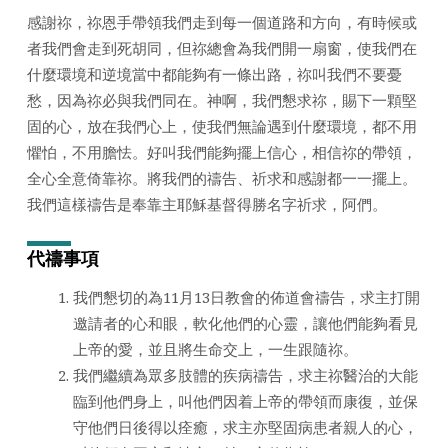
日
感謝祢，祢恩手帶領我們走到每一個道路和方向，有時候或
2022
者我們會走到死胡同，但祢總會為我們開一扇窗，使我們在
年)
什麼環境和逆境當中都能夠有一條出路，祢叫我們不要憂
愁，因為祢必與我們同在。神啊，我們懇求祢，賜下一顆堅
固的心，放在我們心上，使我們無論遇到什麼環境，都不用
懼怕，不用膽怯。好叫我們能夠擺上信心，相信祢的帶領，
全心全意倚靠祢。將我們的禱告、祈求和感謝都一一擺上。
我們這樣禱告是奉靠主耶穌基督得勝名字祈求，阿們。
代禱事項
我們懇切的為11月13日教會的佈道會禱告，求主打開
邀請者的心和眼，軟化他們的心靈，讓他們能夠看見
上帝的愛，並且將生命交上，一生跟隨祢。
我們繼續為眾多肢體的疾病禱告，求主祢醫治的大能
臨到他們身上，叫他們因着上帝的帶領而康復，並保
守他們日後得以痊癒，求主亦堅固病患者親人的心，