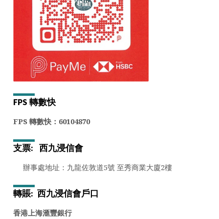
FPS
轉數快
FPS 轉數快：60104870
支票:
西九浸信會
辦事處地址：九龍佐敦道5號 至秀商業大廈2樓
轉賬: 西九浸信會戶口
香港上海滙豐銀行