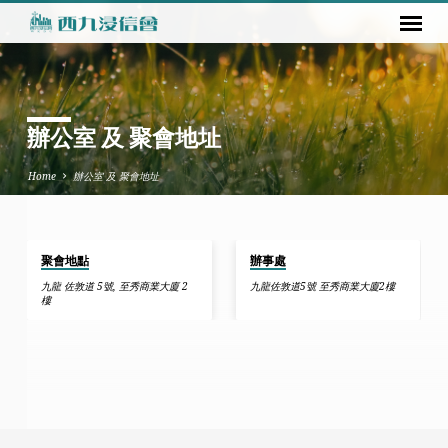
辦公室 及 聚會地址
Home
辦公室 及 聚會地址
聚會地點
辦事處
辦
九龍 佐敦道 5號, 至秀商業大廈 2
九龍佐敦道5號 至秀商業大廈2樓
公
樓
室
及
聚
會
地
址