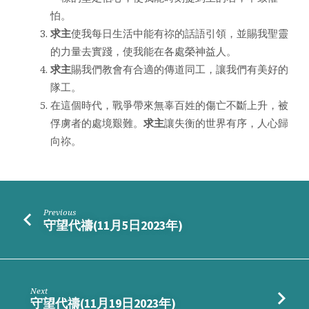
怕。
求主
使我每日生活中能有祢的話語引領，並賜我聖靈
的力量去實踐，使我能在各處榮神益人。
求主
賜我們教會有合適的傳道同工，讓我們有美好的
隊工。
在這個時代，戰爭帶來無辜百姓的傷亡不斷上升，被
俘虜者的處境艱難。
求主
讓失衡的世界有序，人心歸
向祢。
Previous
守望代禱(11月5日2023年)
Next
守望代禱(11月19日2023年)