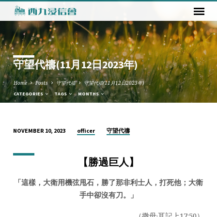
守望代禱(11月12日2023年)
Home
Posts
守望代禱
守望代禱(11月12日2023年)
CATEGORIES
TAGS
MONTHS
officer
守望代禱
NOVEMBER 10, 2023
守
望
【勝過巨人】
代
禱
「這樣，大衛用機弦甩石，勝了那非利士人，打死他；大衛
(11
手中卻沒有刀。
」
月
12
（撒母·耳記上17:50）