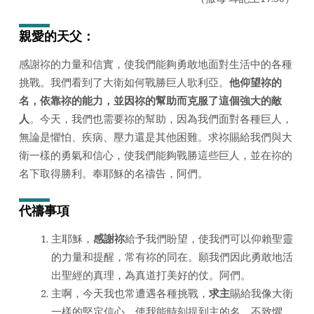
日
2023
親愛的天父：
年)
感謝祢的力量和信實，使我們能夠勇敢地面對生活中的各種
挑戰。我們看到了大衛如何戰勝巨人歌利亞。
他仰望祢的
名，依靠祢的能力，並因祢的幫助而克服了這個強大的敵
人
。今天，我們也需要祢的幫助，因為我們面對各種巨人，
無論是懼怕、疾病、壓力還是其他困難。求祢賜給我們與大
衛一樣的勇氣和信心，使我們能夠戰勝這些巨人，並在祢的
名下取得勝利。奉耶穌的名禱告，阿們。
代禱事項
主耶穌，
感謝祢
給予我們盼望，使我們可以仰賴聖靈
的力量和提醒，常有祢的同在。願我們因此勇敢地活
出聖經的真理，為真道打美好的仗。阿們。
主啊，今天我也常遭遇各種挑戰，
求主
賜給我像大衛
一樣的堅定信心，使我能時刻提到主的名，不致懼