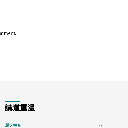
comment.
講道重溫
馬太福音
78