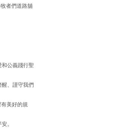
為牧者們道路舖
。
愛和公義踐行聖
警醒、謹守我們
裡有美好的規
平安。