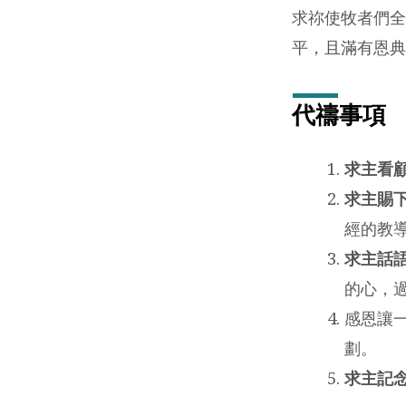
年)
求祢使牧者們全
平，且滿有恩典
代禱事項
求主看
求主賜
經的教
求主話
的心，
感恩讓一
劃。
求主記