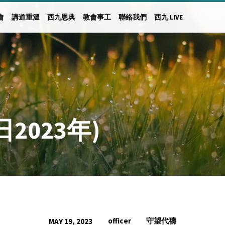
會
講道重溫
西九恩典
教會事工
聯絡我們
西九 LIVE
2023年)
officer
守望代禱
MAY 19, 2023