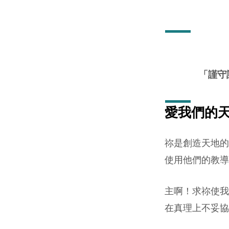
守
望
代
「
謹守
禱
(5
愛我們的
月
祢是創造天地的
21
使用他們的教導
日
主啊！求祢使我
2023
在真理上不妥協