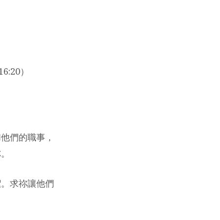
6:20）
和他們的職事，
祢。
潔。求祢讓他們