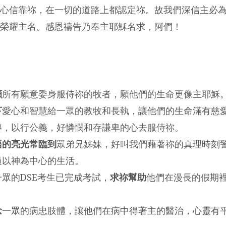
心信靠祢，在一切的道路上都認定祢。故我們深信主必
榮耀主名。感恩禱告乃奉主耶穌名求，阿們！
顧
所有願意委身服侍祢的牧者，願他們的生命更像主耶穌
下
愛心和智慧給一眾的教牧和長執，讓他們的生命滿有慈
導，以行公義，好憐憫和存謙卑的心去服侍祢。
語的亮光常臨到
眾弟兄姊妹，好叫我們藉著祢的真理時刻
過以神為中心的生活。
眾的DSE考生已完成考試，
求祢幫助
他們在漫長的假期
念
一眾的病忠肢體，讓他們在病中得著主的醫治，心靈有