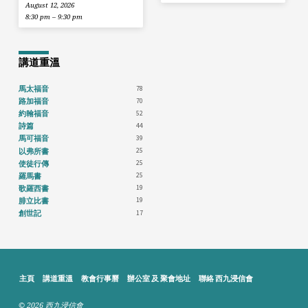
August 12, 2026
8:30 pm – 9:30 pm
講道重溫
78
馬太福音
70
路加福音
52
約翰福音
44
詩篇
39
馬可福音
25
以弗所書
25
使徒行傳
25
羅馬書
19
歌羅西書
19
腓立比書
17
創世記
主頁
講道重溫
教會行事曆
辦公室 及 聚會地址
聯絡 西九浸信會
© 2026 西九浸信會