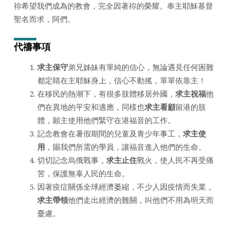
祢希望我們成為的教會，完全因著祢的榮耀。奉主耶穌基督
聖名而求，阿們。
代禱事項
求主保守
弟兄姊妹有單純的信心，無論遇見任何困難
都定睛在主耶穌身上，信心不動搖，單單依靠主！
在移民的熱潮下，有很多肢體移居外國，
求主祝福
他
們在異地的平安和適應，同樣也
求主看顧
留港的肢
體，願主使用他們緊守在港福音的工作。
記念教會在暑假期間的兒童及青少年事工，
求主使
用
，賜我們所需的學員，讓福音進入他們的生命。
切切記念烏俄戰事，
求主止住
戰火，使人民不再受痛
苦，保護無辜人民的生命。
因著疫症關係全球經濟萎縮，不少人因疫情而失業，
求主帶領
他們走出經濟的難關，叫他們不用為明天而
憂慮。