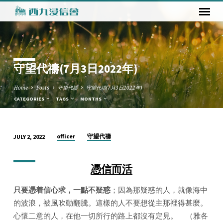
守望代禱(7月3日2022年)
Home
Posts
守望代禱
守望代禱(7月3日2022年)
CATEGORIES
TAGS
MONTHS
officer
守望代禱
JULY 2, 2022
守
望
憑信而活
代
禱
只要憑着信心求，一點不疑惑
；因為那疑惑的人，就像海中
(7
的波浪，被風吹動翻騰。這樣的人不要想從主那裡得甚麼。
月
心懷二意的人，在他一切所行的路上都沒有定見。 （雅各
3