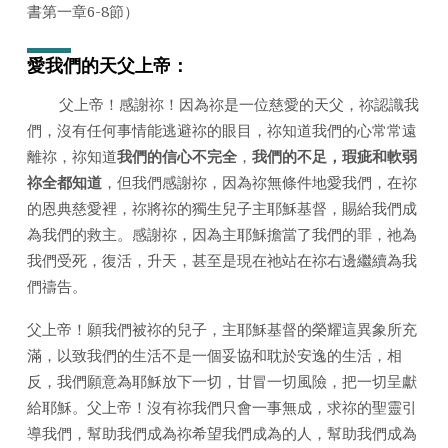
書第一章6-8節）
日
2022
年)
愛我們的天父上帝：
父上帝！感謝祢！因為祢是一位慈愛的天父，祢認識我
們，沒有任何事情能逃避祢的眼目，祢知道我們的心常常遠
離祢，祢知道
我們的信心不完全
，
我們的不足，瑕疵和軟弱
祢全都知道
，但我們感謝祢，因為祢無條件地愛我們，在祢
的恩典慈愛裡，祢將祢的獨生兒子主耶穌基督，賜給我們成
為我們的救主。感謝祢，因為主耶穌擔當了我們的罪，祂為
我們受死，復活，升天，甚至是現在祂站在祢右邊繼續為我
們禱告。
父上帝！願我們被祢的兒子，主耶穌基督的榮耀這異象所充
滿，以致我們的生活不是一個妥協和耽於安逸的生活，相
反，我們願意為耶穌放下一切，甘冒一切風險，把一切呈獻
給耶穌。父上帝！沒有祢我們只會一事無成，求祢的聖靈引
導我們，幫助我們成為祢希望我們成為的人，幫助我們成為