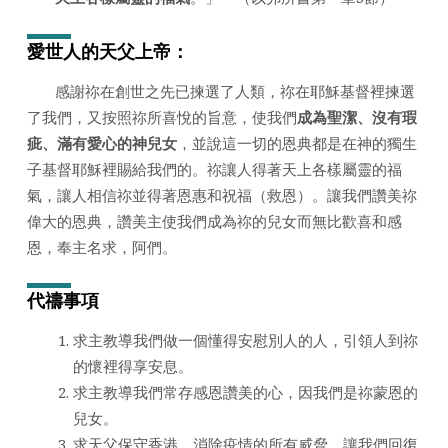
日
2022
愛世人的天父上帝：
年)
感謝祢在創世之先已揀選了人類，祢在耶穌基督裡揀選
了我們，又按照祢所喜悅的旨意，使我們
成為聖潔、沒有瑕
疵、滿有愛心的神兒女
，並說這一切的恩典都是在神的獨生
子基督耶穌裡賜給我們的。祢讓人得著天上各樣屬靈的福
氣，讓人相信祢並得著恩惠和祝福（救恩）。讓我們讚美祢
偉大的恩典，讚美主使我們成為祢的兒女而無比歡喜和感
恩，奉主名求，阿們。
代禱事項
求主教導我們做一個懂得安慰別人的人，引領人到祢
的懷裡得享安息。
求主教導我們常存感恩讚美的心，因我們是祢蒙恩的
兒女。
求天父保守香港，消除疫情的所有威脅，讓我們回復