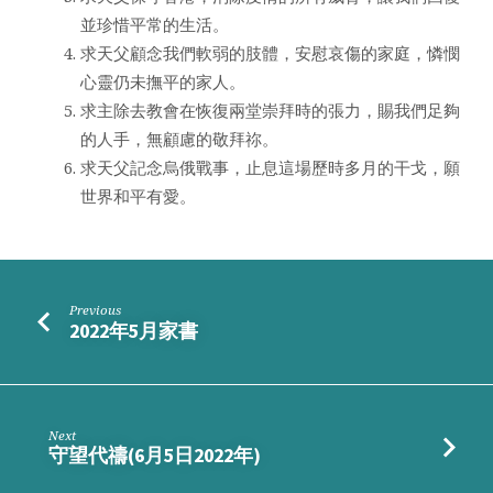
並珍惜平常的生活。
求天父顧念我們軟弱的肢體，安慰哀傷的家庭，憐憫
心靈仍未撫平的家人。
求主除去教會在恢復兩堂崇拜時的張力，賜我們足夠
的人手，無顧慮的敬拜祢。
求天父記念烏俄戰事，止息這場歷時多月的干戈，願
世界和平有愛。
Previous
2022年5月家書
Next
守望代禱(6月5日2022年)