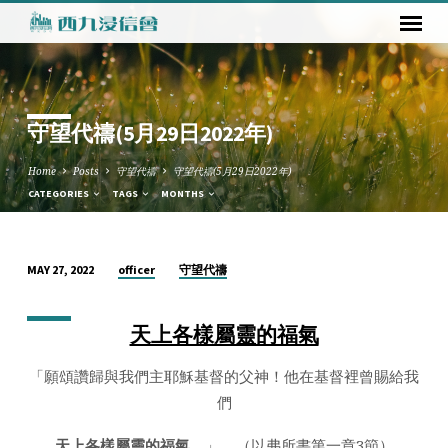
守望代禱(5月29日2022年)
Home
Posts
守望代禱
守望代禱(5月29日2022年)
CATEGORIES
TAGS
MONTHS
officer
守望代禱
MAY 27, 2022
守
望
天上各樣屬靈的福氣
代
禱
「願頌讚歸與我們主耶穌基督的父神！他在基督裡曾賜給我
(5
們
月
29
天上各樣屬靈的福氣
。」 （以弗所書第一章3節）