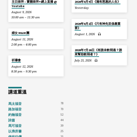
主日崇拜 – 實體崇拜+網上直播 @
2026年8月9日《滿有恩惠的人生》
Youtube
Yesterday
August 9, 2026
10:00 am – 11:30 am
2026年8月2日《只有神先至係最重
要》
婦女 M&M 團
August 1, 2026
August 11, 2026
2:00 pm – 4:00 pm
2026年7月26日《有誰未軟弱過？誰
來幫助軟弱者？》
祈禱會
July 25, 2026
August 12, 2026
8:30 pm – 9:30 pm
講道重溫
78
馬太福音
70
路加福音
52
約翰福音
44
詩篇
39
馬可福音
25
以弗所書
25
使徒行傳