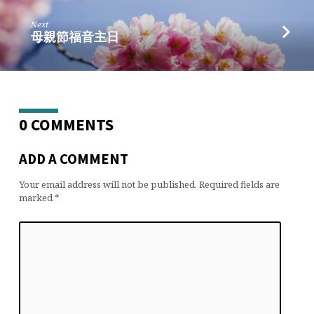
道
23
Next
號)
母親節福音主日
0 COMMENTS
ADD A COMMENT
Your email address will not be published.
Required fields are
marked
*