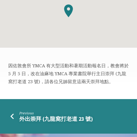
因佐敦會所 YMCA 有大型活動和暑期活動報名日，教會將於
外
5 月 5 日，改在油麻地 YMCA 專業書院舉行主日崇拜 (九龍
出
窩打老道 23 號)，請各位兄姊留意這兩天崇拜地點。
崇
拜
(九
龍
Previous
窩
外出崇拜 (九龍窩打老道 23 號)
打
老