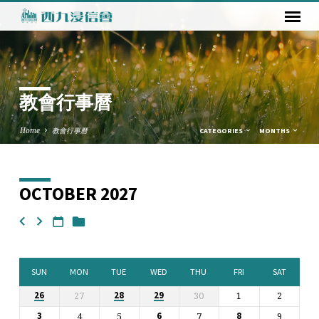
教會行事曆
Home
教會行事曆
CATEGORIES
MONTHS
OCTOBER 2027
教
會
行
事
曆
SUN
MON
TUE
WED
THU
FRI
SAT
27
30
1
2
26
28
29
4
5
7
9
3
6
8