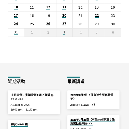
11
14
15
16
10
12
13
18
19
21
23
17
20
22
25
28
29
30
24
26
27
1
2
4
5
6
31
3
近期活動
最新講道
主日崇拜 – 實體崇拜+網上直播 @
2026年8月2日《只有神先至係最重
Youtube
要》
August 9, 2026
August 1, 2026
10:00 am – 11:30 am
2026年7月26日《有誰未軟弱過？誰
來幫助軟弱者？》
婦女 M&M 團