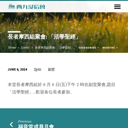
長者摩西組聚會: 「活學聖經」
Home
Events
長者摩西組聚會: 「活學聖經」
CATEGORIES
MONTHS
2pm
副堂
JUNE 6, 2014
長
者
本堂長者摩西組於 6 月 6 日(五)下午 2 時在副堂聚會,題目
摩
「活學聖經」, 歡迎各位長者參加。
西
組
聚
會:
Previous
「活
福音堂成員月會