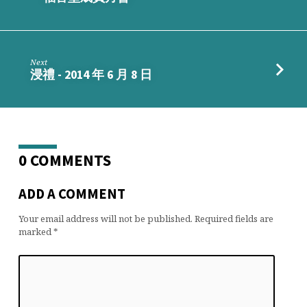
學
聖
經」
Next
浸禮 - 2014 年 6 月 8 日
0 COMMENTS
ADD A COMMENT
Your email address will not be published.
Required fields are
marked
*