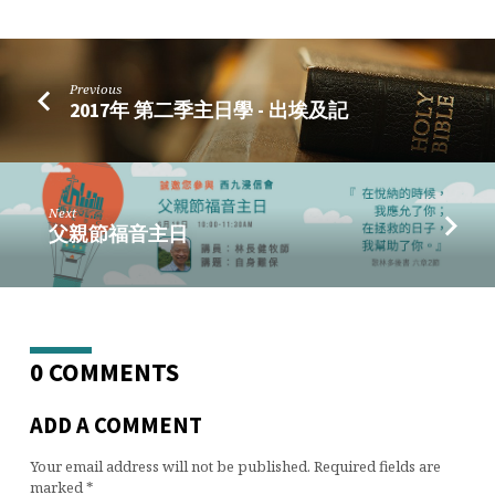
個
暫
時
Previous
世
2017年 第二季主日學 - 出埃及記
界
同
行」
研
Next
讀
父親節福音主日
傳
道
書
0 COMMENTS
ADD A COMMENT
Your email address will not be published.
Required fields are
marked
*