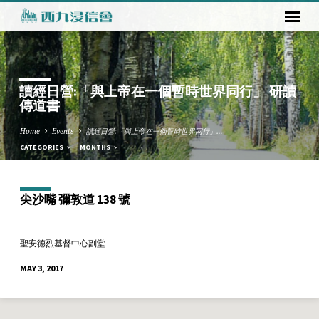
讀經日營:「與上帝在一個暫時世界同行」 研讀
傳道書
Home
Events
讀經日營:「與上帝在一個暫時世界同行」…
CATEGORIES
MONTHS
尖沙嘴 彌敦道 138 號
聖安德烈基督中心副堂
MAY 3, 2017