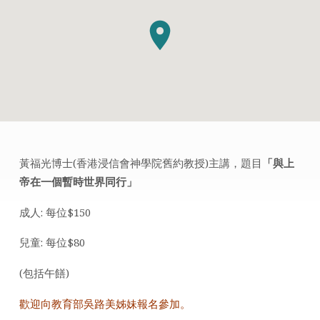
黃福光博士(香港浸信會神學院舊約教授)主講，題目
「與上
讀
帝在一個暫時世界同行」
經
日
成人: 每位$150
營:
兒童: 每位$80
「與
上
(包括午饍)
帝
在
歡迎向教育部吳路美姊妹報名參加。
一