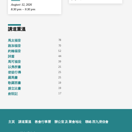
August 12, 2026
8:30 pm – 9:30 pm
講道重溫
78
馬太福音
70
路加福音
52
約翰福音
44
詩篇
39
馬可福音
25
以弗所書
25
使徒行傳
25
羅馬書
19
歌羅西書
19
腓立比書
17
創世記
主頁
講道重溫
教會行事曆
辦公室 及 聚會地址
聯絡 西九浸信會