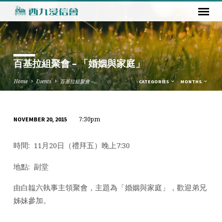
百基拉組聚會 – 「婚姻與家庭」
Home
Events
百基拉組聚會 –…
CATEGORIES
MONTHS
7:30pm
NOVEMBER 20, 2015
百
基
時間: 11月20日（禮拜五）晚上7:30
拉
組
地點: 副堂
聚
會
由白韞六執事主領聚會，主題為「婚姻與家庭」，歡迎弟兄
–
姊妹參加。
「婚