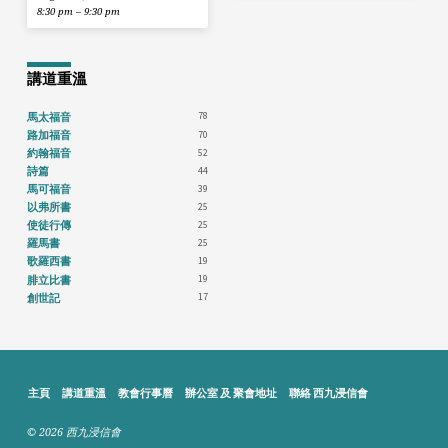
8:30 pm – 9:30 pm
講道重溫
78
馬太福音
70
路加福音
52
約翰福音
44
詩篇
39
馬可福音
25
以弗所書
25
使徒行傳
25
羅馬書
19
歌羅西書
19
腓立比書
17
創世記
主頁
講道重溫
教會行事曆
辦公室 及 聚會地址
聯絡 西九浸信會
© 2026 西九浸信會