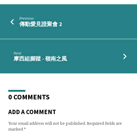
姻
與
家
Previous
庭」
傳動愛見證聚會 2
Next
摩西組腳蹤 ‧ 嶺南之風
0 COMMENTS
ADD A COMMENT
Your email address will not be published.
Required fields are
marked
*