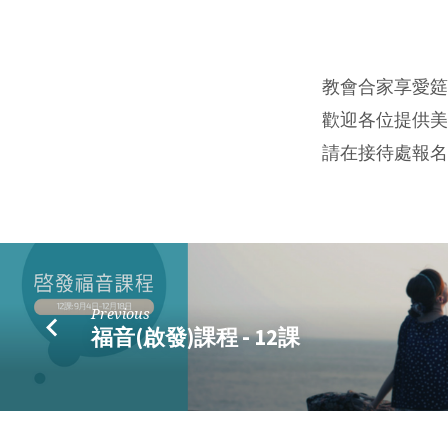
教
會
教會合家享愛筵:
歡迎各位提供美
愛
請在接待處報名
筵
(9
月
Previous
18
福音(啟發)課程 - 12課
日)