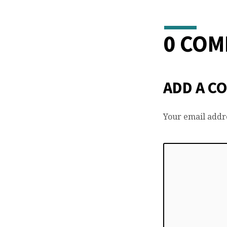
0 CO
ADD A C
Your email addre