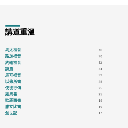
講道重溫
馬太福音
78
路加福音
70
約翰福音
52
詩篇
44
馬可福音
39
以弗所書
25
使徒行傳
25
羅馬書
25
歌羅西書
19
腓立比書
19
創世記
17