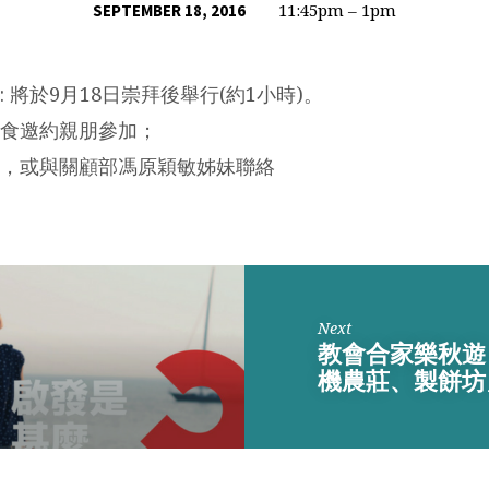
11:45pm – 1pm
SEPTEMBER 18, 2016
 將於9月18日崇拜後舉行(約1小時)。
食邀約親朋參加；
，或與關顧部馮原穎敏姊妹聯絡
Next
教會合家樂秋遊
機農莊、製餅坊