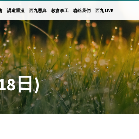
會
講道重溫
西九恩典
教會事工
聯絡我們
西九 LIVE
18日)