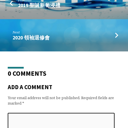
餐】
Previous
2019 聖誕新葡浸禮
Next
2020 領袖退修會
0 COMMENTS
ADD A COMMENT
Your email address will not be published.
Required fields are
marked
*