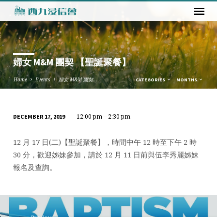
婦女 M&M 團契 【聖誕聚餐】
Home
Events
婦女 M&M 團契…
CATEGORIES
MONTHS
12:00 pm – 2:30 pm
DECEMBER 17, 2019
婦
女
12 月 17 日(二)【聖誕聚餐】，時間中午 12 時至下午 2 時
M&M
30 分，歡迎姊妹參加，請於 12 月 11 日前與伍李秀麗姊妹
團
報名及查詢。
契
【聖
誕
聚