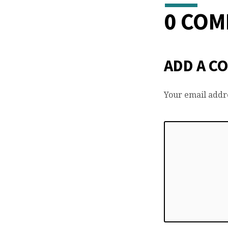
牧
0 CO
典
禮
ADD A C
Your email addre