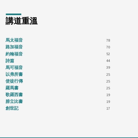
講道重溫
馬太福音
78
路加福音
70
約翰福音
52
詩篇
44
馬可福音
39
以弗所書
25
使徒行傳
25
羅馬書
25
歌羅西書
19
腓立比書
19
創世記
17