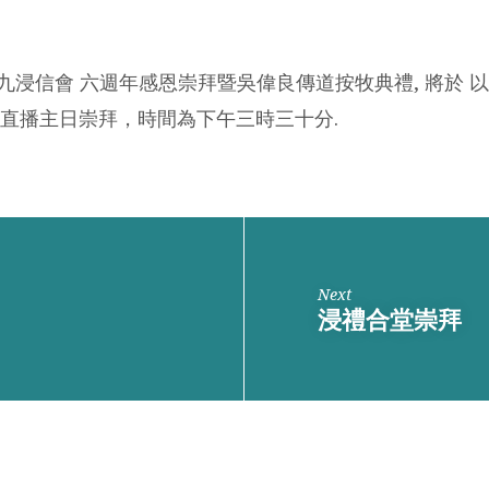
 西九浸信會 六週年感恩崇拜暨吳偉良傳道按牧典禮, 將於 
直播主日崇拜，時間為下午三時三十分.
Next
浸禮合堂崇拜