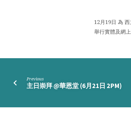
六
週
12月19日 為
舉行實體及網上
年
感
恩
崇
Previous
主日崇拜 @華恩堂 (6月21日 2PM)
拜
暨
按