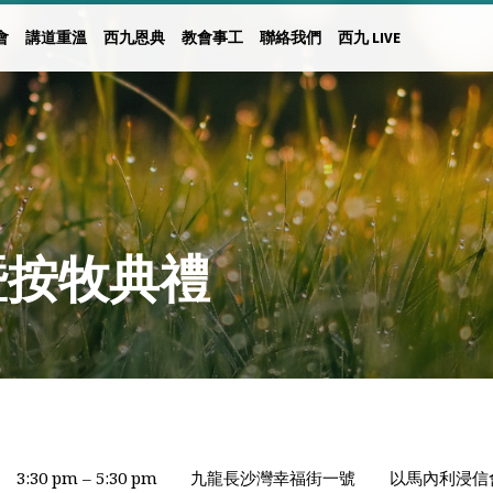
會
講道重溫
西九恩典
教會事工
聯絡我們
西九 LIVE
暨按牧典禮
3:30 pm – 5:30 pm
九龍長沙灣幸福街一號
以馬內利浸信