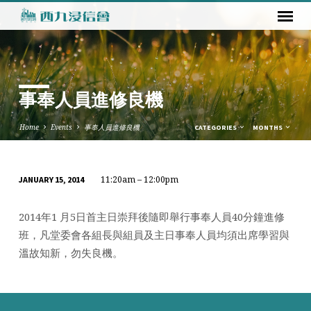
事奉人員進修良機
Home
Events
事奉人員進修良機
CATEGORIES
MONTHS
11:20am – 12:00pm
JANUARY 15, 2014
事
奉
2014年1 月5日首主日崇拜後隨即舉行事奉人員40分鐘進修
人
班，凡堂委會各組長與組員及主日事奉人員均須出席學習與
員
溫故知新，勿失良機。
進
修
良