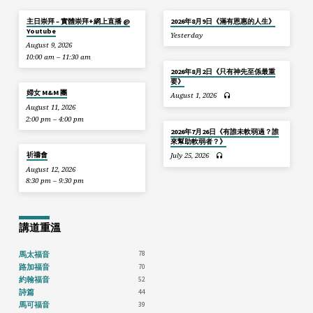
主日崇拜 – 實體崇拜+網上直播 @
2026年8月9日《滿有恩惠的人生》
Youtube
Yesterday
August 9, 2026
10:00 am – 11:30 am
2026年8月2日《只有神先至係最重
要》
婦女 M&M 團
August 1, 2026
August 11, 2026
2:00 pm – 4:00 pm
2026年7月26日《有誰未軟弱過？誰
來幫助軟弱者？》
祈禱會
July 25, 2026
August 12, 2026
8:30 pm – 9:30 pm
講道重溫
78
馬太福音
70
路加福音
52
約翰福音
44
詩篇
39
馬可福音