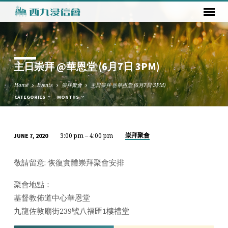
主日崇拜 @華恩堂 (6月7日 3PM)
Home
Events
崇拜聚會
主日崇拜 @華恩堂 (6月7日 3PM)
CATEGORIES
MONTHS
3:00 pm – 4:00 pm
崇拜聚會
JUNE 7, 2020
主
日
敬請留意: 恢復實體崇拜聚會安排
崇
拜
聚會地點：
@
基督教佈道中心華恩堂
華
九龍佐敦廟街239號八福匯1樓禮堂
恩