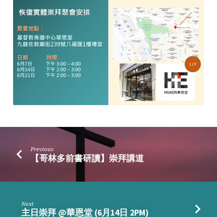
堂
(6
月
7
日
3PM)
Previous
【哥林多前書研讀】崇拜講道
Next
主日崇拜 @華恩堂 (6月14日 2PM)