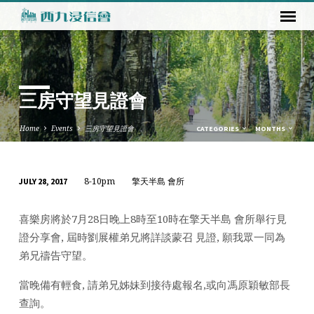
三房守望見證會
Home
Events
三房守望見證會
CATEGORIES
MONTHS
8-10pm
擎天半島 會所
JULY 28, 2017
三
房
喜樂房將於7月28日晚上8時至10時在擎天半島 會所舉行見
守
證分享會, 屆時劉展權弟兄將詳談蒙召 見證, 願我眾一同為
望
弟兄禱告守望。
見
證
當晚備有輕食, 請弟兄姊妹到接待處報名,或向馮原穎敏部長
會
查詢。