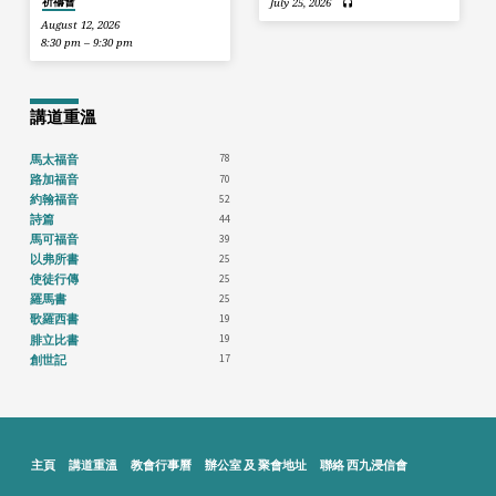
祈禱會
July 25, 2026
August 12, 2026
8:30 pm – 9:30 pm
講道重溫
78
馬太福音
70
路加福音
52
約翰福音
44
詩篇
39
馬可福音
25
以弗所書
25
使徒行傳
25
羅馬書
19
歌羅西書
19
腓立比書
17
創世記
主頁
講道重溫
教會行事曆
辦公室 及 聚會地址
聯絡 西九浸信會