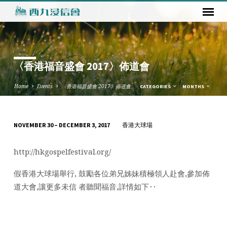
〈香港福音盛會 2017〉佈道會
Home
Events
〈香港福音盛會 2017〉佈道會
CATEGORIES
MONTHS
香港大球場
NOVEMBER 30 – DECEMBER 3, 2017
〈香
港
http://hkgospelfestival.org/
福
音
假香港大球場舉行, 鼓勵各位弟兄姊妹積極領人赴會,參加佈
盛
道大會,讓更多未信 者聽聞福音,詳情如下‥
會
2017〉
佈