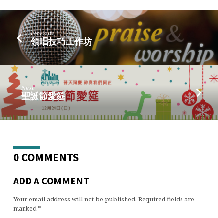
道
會
Previous
領唱技巧工作坊
Next
聖誕節愛筵
0 COMMENTS
ADD A COMMENT
Your email address will not be published.
Required fields are
marked
*