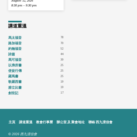
August 12, 2026
8:30 pm – 9:30 pm
講道重溫
78
馬太福音
70
路加福音
52
約翰福音
44
詩篇
39
馬可福音
25
以弗所書
25
使徒行傳
25
羅馬書
19
歌羅西書
19
腓立比書
17
創世記
主頁
講道重溫
教會行事曆
辦公室 及 聚會地址
聯絡 西九浸信會
© 2026 西九浸信會