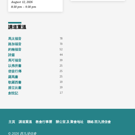
August 12, 2026
8:30 pm – 9:30 pm
講道重溫
78
馬太福音
70
路加福音
52
約翰福音
44
詩篇
39
馬可福音
25
以弗所書
25
使徒行傳
25
羅馬書
19
歌羅西書
19
腓立比書
17
創世記
主頁
講道重溫
教會行事曆
辦公室 及 聚會地址
聯絡 西九浸信會
© 2026 西九浸信會