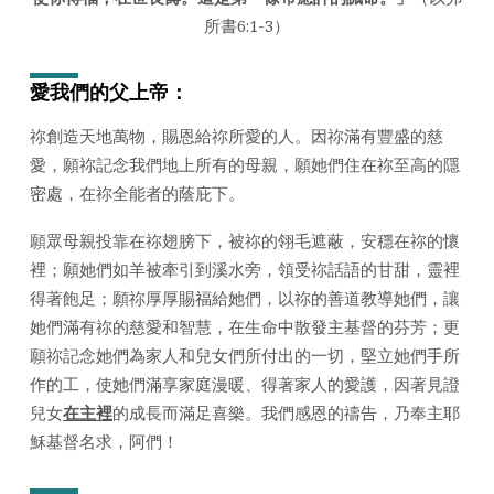
日
所書6:1-3）
2023
年)
愛我們的父上帝
：
祢創造天地萬物，賜恩給祢所愛的人。因祢滿有豐盛的慈
愛，願祢記念我們地上所有的母親，願她們住在祢至高的隱
密處，在祢全能者的蔭庇下。
願眾母親投靠在祢翅膀下，被祢的翎毛遮蔽，安穩在祢的懷
裡；願她們如羊被牽引到溪水旁，領受祢話語的甘甜，靈裡
得著飽足；願祢厚厚賜福給她們，以祢的善道教導她們，讓
她們滿有祢的慈愛和智慧，在生命中散發主基督的芬芳；更
願祢記念她們為家人和兒女們所付出的一切，堅立她們手所
作的工，使她們滿享家庭漫暖、得著家人的愛護，因著見證
兒女
在主裡
的成長而滿足喜樂。我們感恩的禱告，乃奉主耶
穌基督名求，阿們！