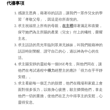
代禱事項
感謝主恩典，藉著祢的話語，讓我們一眾作兒女的學
習「孝敬父母」，因這是祢所喜悅的。
求主祝福世上所有的母親，
在主裡
得著滿足和喜樂，
保守她們為主所賜的產業（兒女）付上的犧牲，榮耀
主名。
求主話語的亮光常臨到眾弟兄姊妹，叫我們能藉神的
話語時刻警醒、謹守自己的心，過以神為中心的生
活。
求主賜安靜的靈給每一個DSE考生，與他們同在，讓
他們在考試過程中
得力
經歷主的應許「得力在乎平靜
安穩」。
求主看顧每一個乏力的肢體，他們在職場和家庭上會
面對很多張力，以致身心疲憊，願主憐憫他們，拿走
他們一切的重擔，使他們在乏力中得享主的安慰，心
靈得安息。