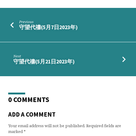
Previous
守望代禱(5月7日2023年)
Next
守望代禱(5月21日2023年)
0 COMMENTS
ADD A COMMENT
Your email address will not be published.
Required fields are
marked
*