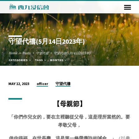
守望代禱(5月14日2023年)
Home
Posts
守望代禱
守望代禱(5月14日2023年)
CATEGORIES
TAGS
MONTHS
officer
守望代禱
MAY 12, 2023
守
望
【
母親節
】
代
禱
「你們作兒女的，要在主裡聽從父母，這是理所當然的。要
(5
孝敬父母，
月
14
使你得福，在世長壽。這是第一條帶應許的誡命。」
（以弗