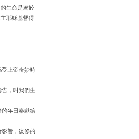
們的生命是屬於
靠主耶穌基督得
感受上帝奇妙時
禱告，叫我們生
好的年日奉獻給
所影響，復修的