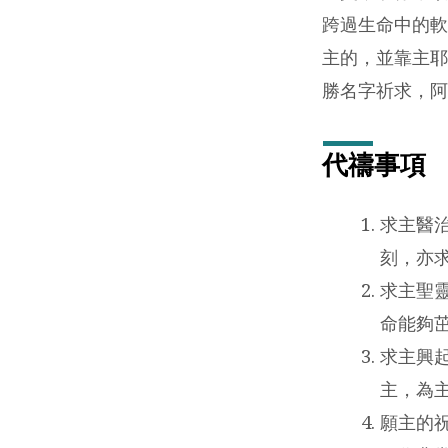
年)
跨過生命中的軟
主的，並靠主耶
勝名字祈求，阿
代禱事項
求主醫
刻，亦
求主聖
命能夠
求主興
主，為
願主的