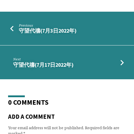
Previous
守望代禱(7月3日2022年)
Next
守望代禱(7月17日2022年)
0 COMMENTS
ADD A COMMENT
Your email address will not be published.
Required fields are
marked
*