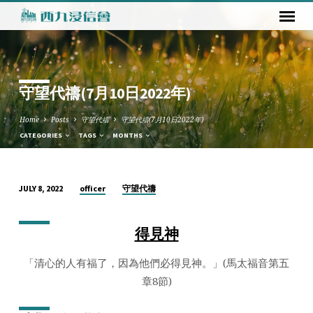
守望代禱(7月10日2022年)
Home
Posts
守望代禱
守望代禱(7月10日2022年)
CATEGORIES
TAGS
MONTHS
officer
守望代禱
JULY 8, 2022
守
望
得見神
代
禱
「清心的人有福了，因為他們必得見神。」(馬太福音第五
(7
章8節)
月
10