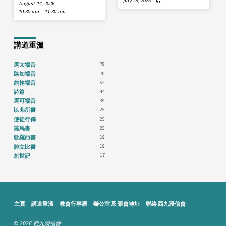
July 25, 2026
August 14, 2026
10:30 am – 11:30 am
講道重溫
78
馬太福音
70
路加福音
52
約翰福音
44
詩篇
39
馬可福音
25
以弗所書
25
使徒行傳
25
羅馬書
19
歌羅西書
19
腓立比書
17
創世記
主頁
講道重溫
教會行事曆
辦公室 及 聚會地址
聯絡 西九浸信會
© 2026 西九浸信會