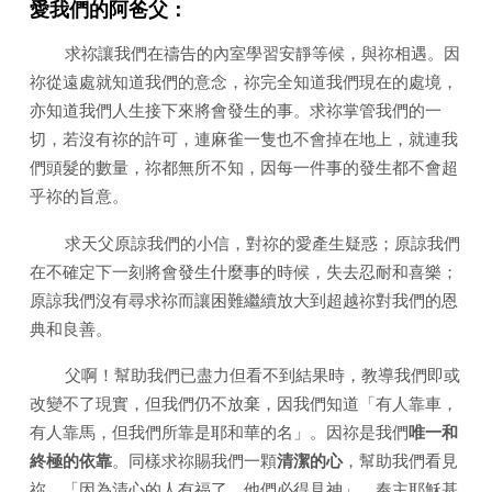
日
愛我們的阿爸父
：
2022
求祢讓我們在禱告的內室學習安靜等候，與祢相遇。因
年)
祢從遠處就知道我們的意念，祢完全知道我們現在的處境，
亦知道我們人生接下來將會發生的事。求祢掌管我們的一
切，若沒有祢的許可，連麻雀一隻也不會掉在地上，就連我
們頭髮的數量，祢都無所不知，因每一件事的發生都不會超
乎祢的旨意。
求天父原諒我們的小信，對祢的愛產生疑惑；原諒我們
在不確定下一刻將會發生什麼事的時候，失去忍耐和喜樂；
原諒我們沒有尋求祢而讓困難繼續放大到超越祢對我們的恩
典和良善。
父啊！幫助我們已盡力但看不到結果時，教導我們即或
改變不了現實，但我們仍不放棄，因我們知道「有人靠車，
有人靠馬，但我們所靠是耶和華的名」。因祢是我們
唯一和
終極的依靠
。同樣求祢賜我們一顆
清潔的心
，幫助我們看見
祢，「因為清心的人有福了，他們必得見神」，奉主耶穌基