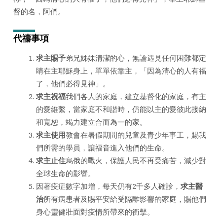
督的名，阿們。
代禱事項
求主賜予
弟兄姊妹清潔的心，無論遇見任何困難都定
睛在主耶穌身上，單單依靠主，「因為清心的人有福
了，他們必得見神」。
求主祝福
我們各人的家庭，建立基督化的家庭，有主
的愛維繫，當家庭不和諧時，仍能以主的愛彼此接納
和寬恕，竭力建立合而為一的家。
求主使用
教會在暑假期間的兒童及青少年事工，賜我
們所需的學員，讓福音進入他們的生命。
求主止住
烏俄的戰火，保護人民不再受痛苦，減少對
全球生命的影響。
因著疫症數字加增，每天仍有2千多人確診，
求主醫
治
所有病患者及賜平安給受隔離影響的家庭，賜他們
身心靈健壯面對疫情所帶來的衝擊。