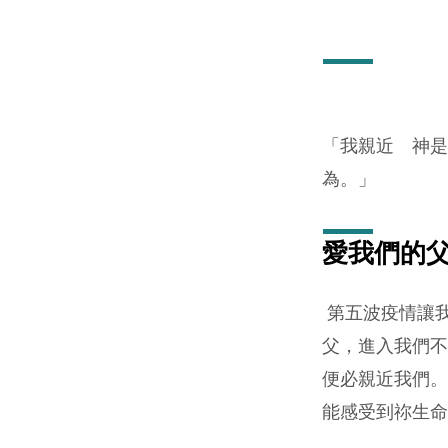
守
望
代
「我親近 神是
禱
為。」 
(3
愛我們的
月
27
第五波疫情讓
父，進入我們不
曰
便必親近我們。
2022
能感受到祢生命