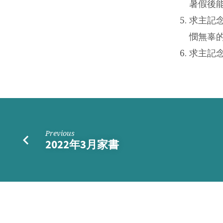
暑假後
求主記
憫無辜
求主記
Previous
2022年3月家書