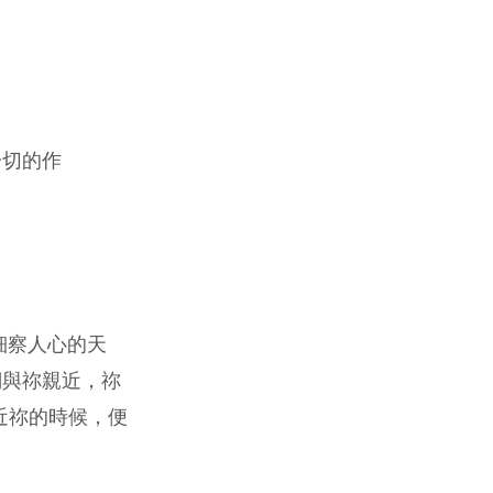
一切的作
細察人心的天
們與祢親近，祢
近祢的時候，便