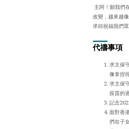
年)
主阿！願我們
改變，越來越像
求祢祝福我們眾
代禱事項
求主保
像拿捏
求主保
疫苗的
記念20
面對香
們在子