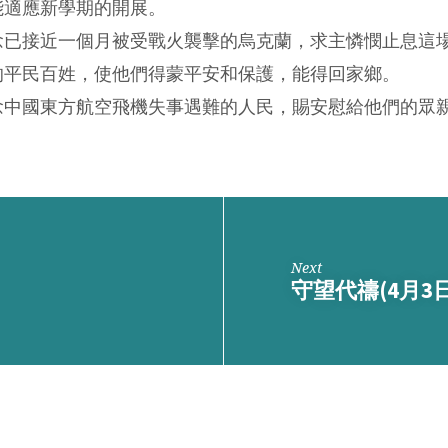
能適應新學期的開展。
念已接近一個月被受戰火襲擊的烏克蘭，求主憐憫止息這
的平民百姓，使他們得蒙平安和保護，能得回家鄉。
念中國東方航空飛機失事遇難的人民，賜安慰給他們的眾
Next
守望代禱(4月3日