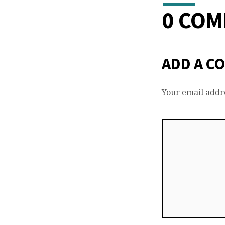
0 CO
ADD A C
Your email addre