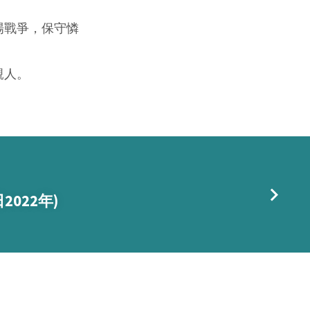
場戰爭，保守憐
親人。
2022年)