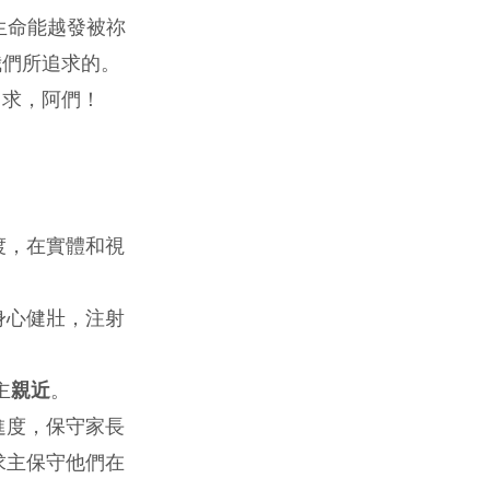
生命能越發被祢
我們所追求的。
名求，阿們！
渡，在實體和視
身心健壯，注射
主
親近
。
進度，保守家長
求主保守他們在