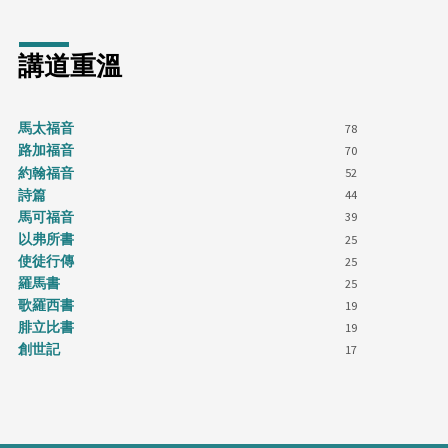
講道重溫
馬太福音
78
路加福音
70
約翰福音
52
詩篇
44
馬可福音
39
以弗所書
25
使徒行傳
25
羅馬書
25
歌羅西書
19
腓立比書
19
創世記
17