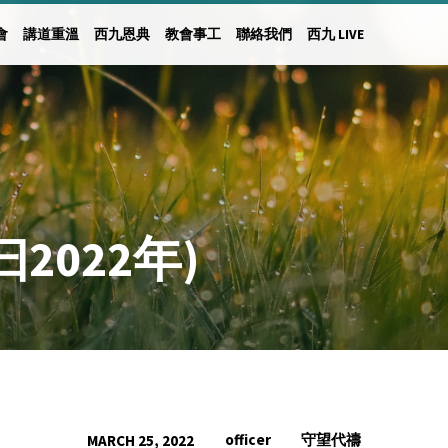
會
講道重溫
西九恩典
教會事工
聯絡我們
西九 LIVE
2022年)
officer
守望代禱
MARCH 25, 2022