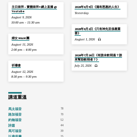
主日崇拜 – 實體崇拜+網上直播 @
2026年8月9日《滿有恩惠的人生》
Youtube
Yesterday
August 9, 2026
10:00 am – 11:30 am
2026年8月2日《只有神先至係最重
要》
婦女 M&M 團
August 1, 2026
August 11, 2026
2:00 pm – 4:00 pm
2026年7月26日《有誰未軟弱過？誰
來幫助軟弱者？》
祈禱會
July 25, 2026
August 12, 2026
8:30 pm – 9:30 pm
講道重溫
78
馬太福音
70
路加福音
52
約翰福音
44
詩篇
39
馬可福音
25
以弗所書