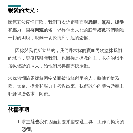
日
2022
親愛的天父：
年)
因第五波疫情再臨，我們再次近距離面對
恐懼、無奈、擔憂
和壓力
。因
祢榮耀的名
，求祢伸出大能的膀臂
搭救
我們脫離
一切的困境，脫離一切疫情所引起的恐懼。
因祢與我們所立的約，我們呼求祢的寶血再次塗抹我們
的城市，讓疫情離開我們。也因祢是拯救的主，求祢的恩手
搭救確診的病人，給他們恩典能盡快康復。
求祢憐憫施恩拯救因疫情而被情緒所困的人，將他們從恐
懼、無奈、擔憂和壓力中搭救出來。我們誠心的禱告乃奉主
耶穌得勝名求，阿們。
代禱
事項
求主
除去
我們因面對要乘搭交通工具、工作而染病的
恐忂
。