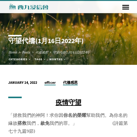
守望代禱(1月16日2022年)
Home
Posts
代禱感恩
守望代禱(1月16日2022年)
CATEGORIES
TAGS
MONTHS
officer
代禱感恩
JANUARY 14, 2022
守
望
疫情守望
代
禱
「拯救我們的神阿！求你因
你名的榮耀
幫助我們。為你名的
(1
緣故
搭救
我們，
赦免
我們的罪。」 (詩篇第
月
七十九篇9節)
16