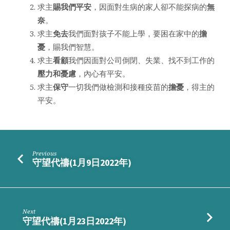
求主
賜我們平安
，因面對生病的家人卻不能探病的
無
奈
。
求主
免去
我們面對孩子不能上學，要困在家中的
擔
憂
，賜我們智慧。
求主
看顧
我們因面對公司倒閉、失業、找不到工作的
壓力和憂慮
，內心有平安。
求主
保守
一切我們做檢測和接種疫苗的
擔憂
，得主的
平安。
Previous
守望代禱(1月9日2022年)
Next
守望代禱(1月23日2022年)