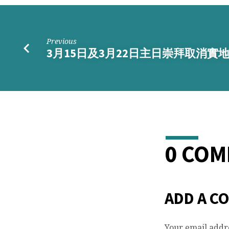
主
日
崇
Previous
3月15日及3月22日主日崇拜取消實
拜
取
消
實
0 CO
地
聚
ADD A C
會
Your email addre