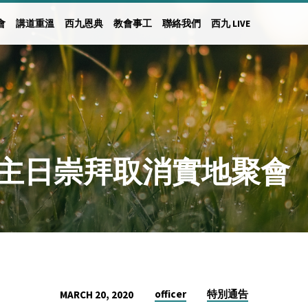
會
講道重溫
西九恩典
教會事工
聯絡我們
西九 LIVE
9日主日崇拜取消實地聚會
officer
特別通告
MARCH 20, 2020