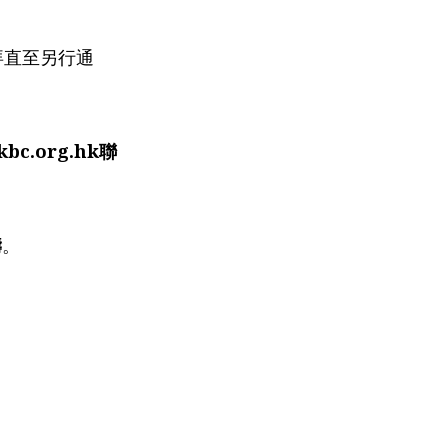
拜直至另行通
c.org.hk聯
禱
。