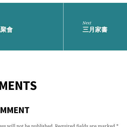
Next
地聚會
三月家書
MMENTS
OMMENT
ss will not be published.
Required fields are marked
*