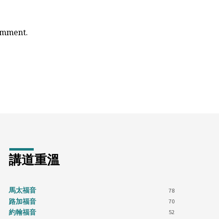
comment.
講道重溫
馬太福音
78
路加福音
70
約翰福音
52