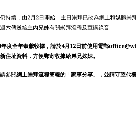
仍持續，由2月2日開始，主日崇拜已改為網上和媒體崇
週六傳送給主內兄姊有關崇拜流程及宣講錄音。
9年度全年奉獻收據，請於4月12日前使用電郵office@wkb
新住址資料，方便郵寄收據給弟兄姊妹。
請參閱
網上崇拜流程簡報的「家事分享」，並請守望代