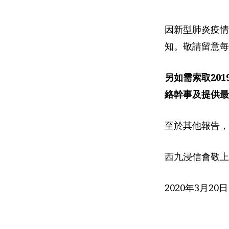
3
月
因新型肺炎疫情
知。敬請留意每
22
日
另如需索取201
絡幹事及提供最
及
3
至於其他報告，
月
西九浸信會敬上
29
2020年3月20日
日