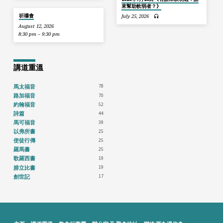
來幫助軟弱者？》
祈禱會
July 25, 2026
August 12, 2026
8:30 pm – 9:30 pm
講道重溫
78
馬太福音
70
路加福音
52
約翰福音
44
詩篇
39
馬可福音
25
以弗所書
25
使徒行傳
25
羅馬書
19
歌羅西書
19
腓立比書
17
創世記