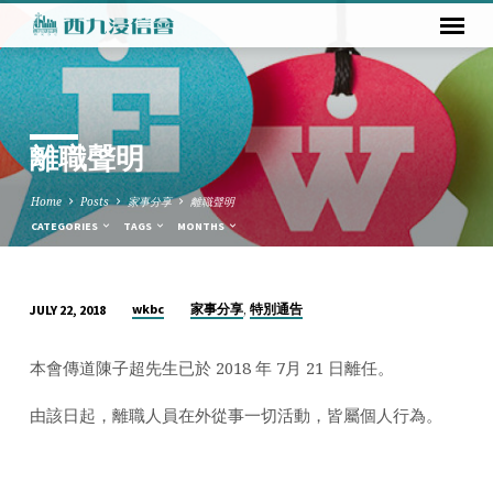
離職聲明
Home
Posts
家事分享
離職聲明
CATEGORIES
TAGS
MONTHS
,
wkbc
家事分享
特別通告
JULY 22, 2018
離
職
本會傳道陳子超先生已於 2018 年 7月 21 日離任。
聲
明
由該日起，離職人員在外從事一切活動，皆屬個人行為。