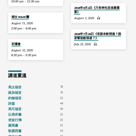
10:00 am – 11:30 am
2026年8月2日《只有神先至係最重
要》
婦女 M&M 團
August 1, 2026
August 11, 2026
2:00 pm – 4:00 pm
2026年7月26日《有誰未軟弱過？誰
來幫助軟弱者？》
祈禱會
July 25, 2026
August 12, 2026
8:30 pm – 9:30 pm
講道重溫
78
馬太福音
70
路加福音
52
約翰福音
44
詩篇
39
馬可福音
25
以弗所書
25
使徒行傳
25
羅馬書
19
歌羅西書