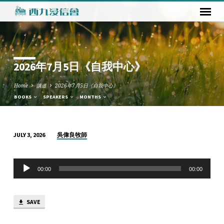
2026年7月5日《自我中心》
Home
講道
2026年7月5日《自我中心》
BOOKS
SPEAKERS
MONTHS
吳偉良牧師
JULY 3, 2026
2026
年
Audio
7
00:00
00:00
Player
月
5
SAVE
日
《自