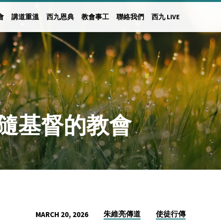
會
講道重溫
西九恩典
教會事工
聯絡我們
西九 LIVE
日追隨基督的教會
朱維亮傳道
使徒行傳
MARCH 20, 2026