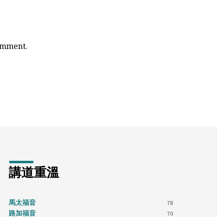
comment.
講道重溫
馬太福音
78
路加福音
70