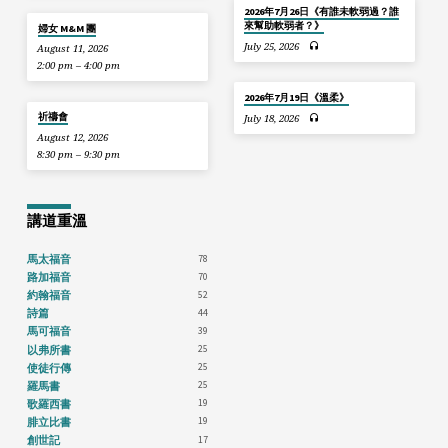
2026年7月26日《有誰未軟弱過？誰
來幫助軟弱者？》
婦女 M&M 團
July 25, 2026
August 11, 2026
2:00 pm – 4:00 pm
2026年7月19日《溫柔》
祈禱會
July 18, 2026
August 12, 2026
8:30 pm – 9:30 pm
講道重溫
78
馬太福音
70
路加福音
52
約翰福音
44
詩篇
39
馬可福音
25
以弗所書
25
使徒行傳
25
羅馬書
19
歌羅西書
19
腓立比書
17
創世記