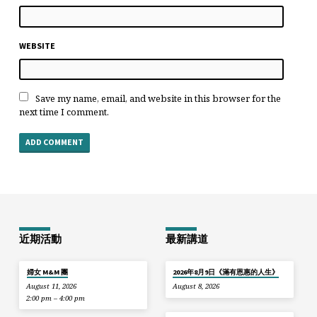
WEBSITE
Save my name, email, and website in this browser for the
next time I comment.
近期活動
最新講道
婦女 M&M 團
2026年8月9日《滿有恩惠的人生》
August 11, 2026
August 8, 2026
2:00 pm – 4:00 pm