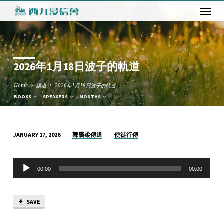
2026年1月18日波子的軌道
Home
講道
2026年1月18日波子的軌道
BOOKS
SPEAKERS
MONTHS
鄭靄柔傳道
使徒行傳
JANUARY 17, 2026
2026
年
Audio
1
00:00
00:00
Player
月
18
SAVE
日
波