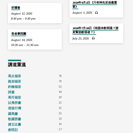
2026年8月2日《只有神先至係最重
要》
祈禱會
August 1, 2026
August 12, 2026
8:30 pm – 9:30 pm
2026年7月26日《有誰未軟弱過？誰
來幫助軟弱者？》
長者摩西團
July 25, 2026
August 14, 2026
10:30 am – 11:30 am
講道重溫
78
馬太福音
70
路加福音
52
約翰福音
44
詩篇
39
馬可福音
25
以弗所書
25
使徒行傳
25
羅馬書
19
歌羅西書
19
腓立比書
17
創世記