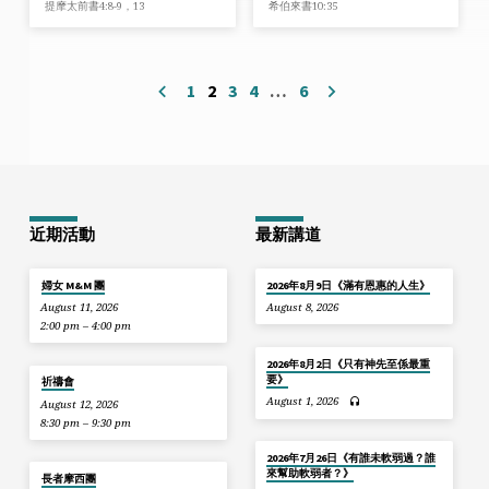
提摩太前書4:8-9，13
希伯來書10:35
1
2
3
4
…
6
近期活動
最新講道
婦女 M&M 團
2026年8月9日《滿有恩惠的人生》
August 11, 2026
August 8, 2026
2:00 pm – 4:00 pm
2026年8月2日《只有神先至係最重
要》
祈禱會
August 1, 2026
August 12, 2026
8:30 pm – 9:30 pm
2026年7月26日《有誰未軟弱過？誰
來幫助軟弱者？》
長者摩西團