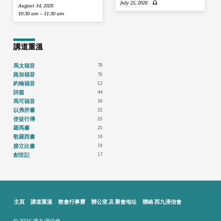
July 25, 2026
August 14, 2026
10:30 am – 11:30 am
講道重溫
78
馬太福音
70
路加福音
52
約翰福音
44
詩篇
39
馬可福音
25
以弗所書
25
使徒行傳
25
羅馬書
19
歌羅西書
19
腓立比書
17
創世記
主頁
講道重溫
教會行事曆
辦公室 及 聚會地址
聯絡 西九浸信會
© 2026 西九浸信會