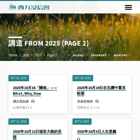
講道 FROM 2025
(PAGE 2)
Home
講道
2025
Page 2
BOOKS
SPEAKERS
MONTHS
OCT 25, 2025
OCT 18, 2025
講
2025年10月26「關係」——
2025年10月19日在瓦礫中重見
道
What, Why, How
盼望
FROM
陳合英姑娘
吳偉良牧師
2025
以弗所書4:1-6
尼希米記 4: 7-14
(PAGE
2)
OCT 11, 2025
OCT 4, 2025
2025年10月12日福音大能的見
2025年10月5日人生意義
證