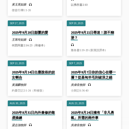
黃玉英姑娘
以弗所書2:10
使徒行傳1:1-26
SEP 27, 2025
SEP 20, 2025
2025年9月28日顛覆的愛
2025年9月21日尋迷！誰不糊
塗？
王珠玲姑娘
何西阿書2:14-23（和修本）
雅各書5:19-20 (新漢語譯本)
SEP 13, 2025
SEP 7, 2025
2025年9月14日出塵脫俗的妓
2025年9月7日你的信心在哪一
女喇合
層？從基甸羊毛到破浪之錨
黃滿麟牧師
吳偉良牧師
約書亞記2:1-24（和修版）
士師記6:36-40
AUG 30, 2025
AUG 23, 2025
2025年8月31日內外兼修的敬
2025年8月24日擁有「非凡勇
虔操練
氣」所需的兩件事
梁志強牧師
吳偉良牧師