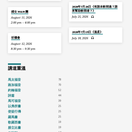
2026年7月26日《有誰未軟弱過？誰
來幫助軟弱者？》
婦女 M&M 團
July 25, 2026
August 11, 2026
2:00 pm – 4:00 pm
2026年7月19日《溫柔》
祈禱會
July 18, 2026
August 12, 2026
8:30 pm – 9:30 pm
講道重溫
78
馬太福音
70
路加福音
52
約翰福音
44
詩篇
39
馬可福音
25
以弗所書
25
使徒行傳
25
羅馬書
19
歌羅西書
19
腓立比書