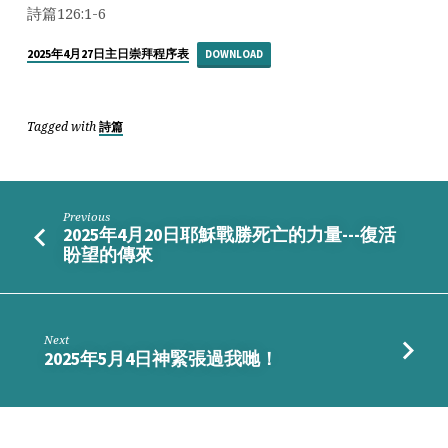
心
詩篇126:1-6
同
行
2025年4月27日主日崇拜程序表
DOWNLOAD
回
家
路
Tagged with
詩篇
Previous
2025年4月20日耶穌戰勝死亡的力量---復活
盼望的傳來
Next
2025年5月4日神緊張過我哋！