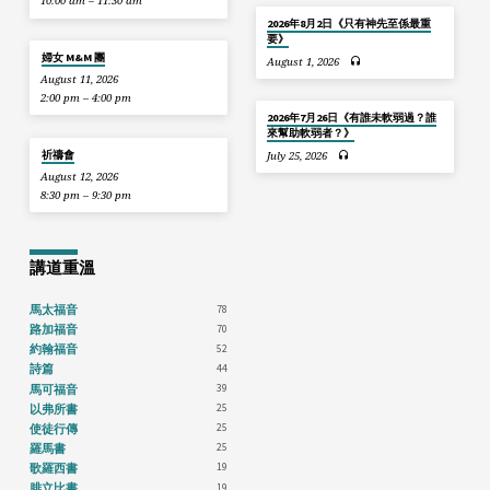
10:00 am – 11:30 am
2026年8月2日《只有神先至係最重
要》
婦女 M&M 團
August 1, 2026
August 11, 2026
2:00 pm – 4:00 pm
2026年7月26日《有誰未軟弱過？誰
來幫助軟弱者？》
祈禱會
July 25, 2026
August 12, 2026
8:30 pm – 9:30 pm
講道重溫
78
馬太福音
70
路加福音
52
約翰福音
44
詩篇
39
馬可福音
25
以弗所書
25
使徒行傳
25
羅馬書
19
歌羅西書
19
腓立比書