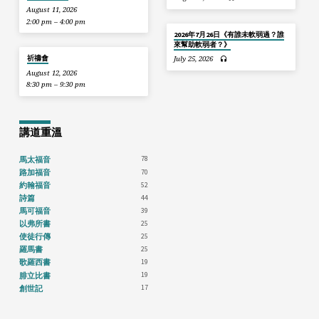
August 11, 2026
2:00 pm – 4:00 pm
2026年7月26日《有誰未軟弱過？誰
來幫助軟弱者？》
祈禱會
July 25, 2026
August 12, 2026
8:30 pm – 9:30 pm
講道重溫
78
馬太福音
70
路加福音
52
約翰福音
44
詩篇
39
馬可福音
25
以弗所書
25
使徒行傳
25
羅馬書
19
歌羅西書
19
腓立比書
17
創世記