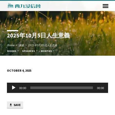
2025年10月5日人生意義
Home
講道
2025年10月5日人生意義
BOOKS
SPEAKERS
MONTHS
OCTOBER 4, 2025
2025
年
Audio
10
00:00
00:00
Player
月
5
SAVE
日
人