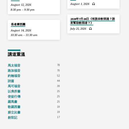
August 1, 2026
August 12, 2026
8:30 pm – 9:30 pm
2026年7月26日《有誰未軟弱過？誰
來幫助軟弱者？》
長者摩西團
July 25, 2026
August 14, 2026
10:30 am – 11:30 am
講道重溫
78
馬太福音
70
路加福音
52
約翰福音
44
詩篇
39
馬可福音
25
以弗所書
25
使徒行傳
25
羅馬書
19
歌羅西書
19
腓立比書
17
創世記