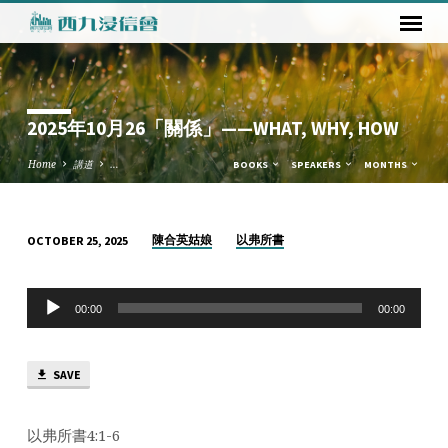
2025年10月26「關係」——WHAT, WHY, HOW
Home
講道
…
BOOKS
SPEAKERS
MONTHS
陳合英姑娘
以弗所書
OCTOBER 25, 2025
2025
年
Audio
10
00:00
00:00
Player
月
26「關
SAVE
係」
——
WHAT,
以弗所書4:1-6