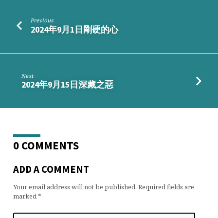
企
變
Previous
成
2024年9月1日剛硬的心
家
——
父
親
Next
篇
2024年9月15日深藏之惡
0 COMMENTS
ADD A COMMENT
Your email address will not be published.
Required fields are
marked
*