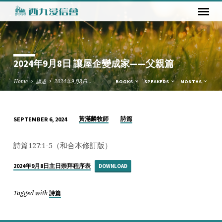
2024年9月8日 讓屋企變成家——父親篇
Home
講道
2024年9月8日…
BOOKS
SPEAKERS
MONTHS
黃滿麟牧師
詩篇
SEPTEMBER 6, 2024
2024
年
詩篇127:1-5（和合本修訂版）
9
月
2024年9月8日主日崇拜程序表
DOWNLOAD
8
日
Tagged with
詩篇
讓
屋