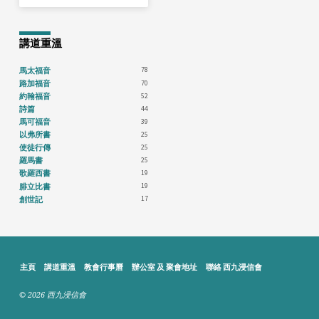
講道重溫
78
馬太福音
70
路加福音
52
約翰福音
44
詩篇
39
馬可福音
25
以弗所書
25
使徒行傳
25
羅馬書
19
歌羅西書
19
腓立比書
17
創世記
主頁
講道重溫
教會行事曆
辦公室 及 聚會地址
聯絡 西九浸信會
© 2026 西九浸信會