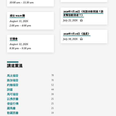
10:00 am – 11:30 am
2026年7月26日《有誰未軟弱過？誰
來幫助軟弱者？》
婦女 M&M 團
July 25, 2026
August 11, 2026
2:00 pm – 4:00 pm
2026年7月19日《溫柔》
祈禱會
July 18, 2026
August 12, 2026
8:30 pm – 9:30 pm
講道重溫
78
馬太福音
70
路加福音
52
約翰福音
44
詩篇
39
馬可福音
25
以弗所書
25
使徒行傳
25
羅馬書
19
歌羅西書