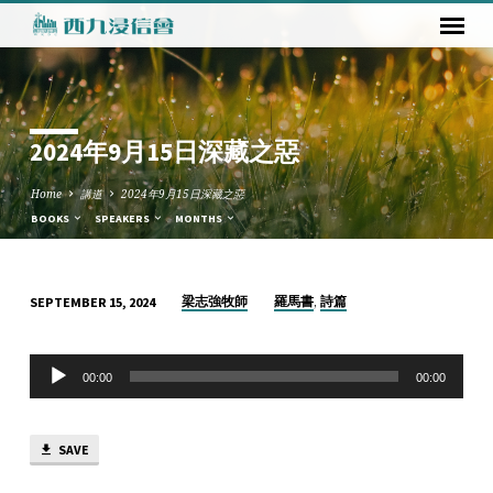
2024年9月15日深藏之惡
Home
講道
2024年9月15日深藏之惡
BOOKS
SPEAKERS
MONTHS
,
梁志強牧師
羅馬書
詩篇
SEPTEMBER 15, 2024
2024
年
Audio
9
00:00
00:00
Player
月
15
SAVE
日
深