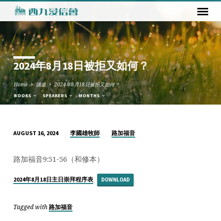
2024年8月18日被拒又如何？
Home
講道
2024年8月18日被拒又如何？
BOOKS
SPEAKERS
MONTHS
李國雄牧師
路加福音
AUGUST 16, 2024
2024
年
路加福音9:51-56（和修本）
8
月
2024年8月18日主日崇拜程序表
DOWNLOAD
18
日
Tagged with
路加福音
被