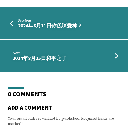
拒
又
如
Previous
何？
2024年8月11日你係咪愛神？
Next
2024年8月25日和平之子
0 COMMENTS
ADD A COMMENT
Your email address will not be published.
Required fields are
marked
*