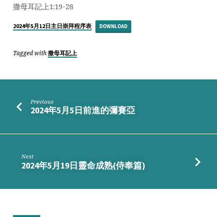
拿
撒母耳記上1:19-28
甚
麼
2024年5月12日主日崇拜程序表
DOWNLOAD
報
答
Tagged with
撒母耳記上
您
Previous
2024年5月5日前進的彌賽亞
Next
2024年5月19日靈命成熟(侍奉篇)