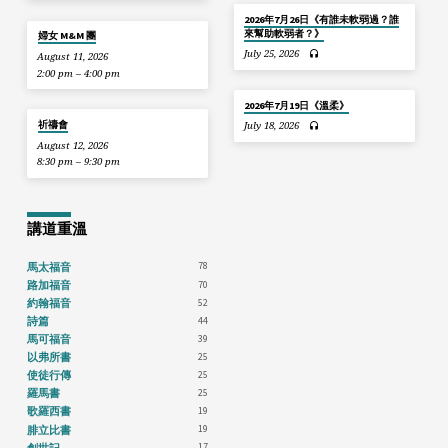
2026年7月26日《有誰未軟弱過？誰
來幫助軟弱者？》
婦女 M&M 團
July 25, 2026
August 11, 2026
2:00 pm – 4:00 pm
2026年7月19日《溫柔》
祈禱會
July 18, 2026
August 12, 2026
8:30 pm – 9:30 pm
講道重溫
78
馬太福音
70
路加福音
52
約翰福音
44
詩篇
39
馬可福音
25
以弗所書
25
使徒行傳
25
羅馬書
19
歌羅西書
19
腓立比書
17
創世記