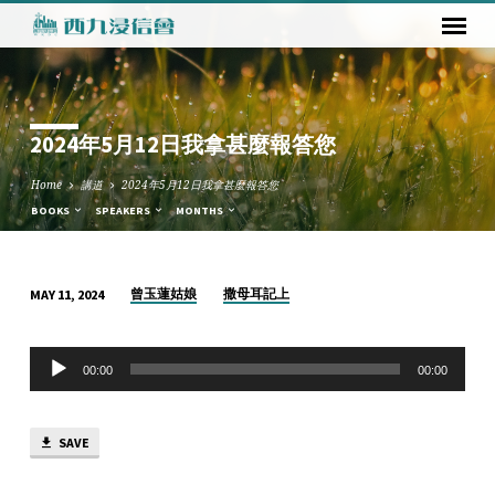
2024年5月12日我拿甚麼報答您
Home
講道
2024年5月12日我拿甚麼報答您
BOOKS
SPEAKERS
MONTHS
曾玉蓮姑娘
撒母耳記上
MAY 11, 2024
2024
年
Audio
5
00:00
00:00
Player
月
12
SAVE
日
我