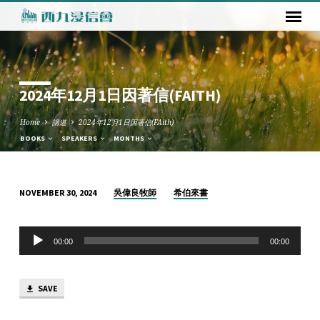
2024年12月1日因著信(FAITH)
Home
講道
2024年12月1日因著信(FAith)
BOOKS
SPEAKERS
MONTHS
吳偉良牧師
希伯來書
NOVEMBER 30, 2024
2024
年
Audio
12
00:00
00:00
Player
月
1
SAVE
日
因