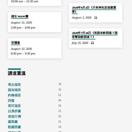
10:00 am – 11:30 am
2026年8月2日《只有神先至係最重
要》
婦女 M&M 團
August 1, 2026
August 11, 2026
2:00 pm – 4:00 pm
2026年7月26日《有誰未軟弱過？誰
來幫助軟弱者？》
祈禱會
July 25, 2026
August 12, 2026
8:30 pm – 9:30 pm
講道重溫
78
馬太福音
70
路加福音
52
約翰福音
44
詩篇
39
馬可福音
25
以弗所書
25
使徒行傳
25
羅馬書
19
歌羅西書