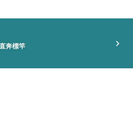
日 直奔標竿