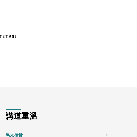
comment.
講道重溫
馬太福音
78