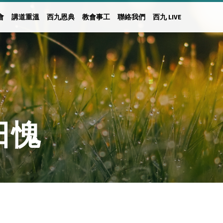
會
講道重溫
西九恩典
教會事工
聯絡我們
西九 LIVE
1日愧