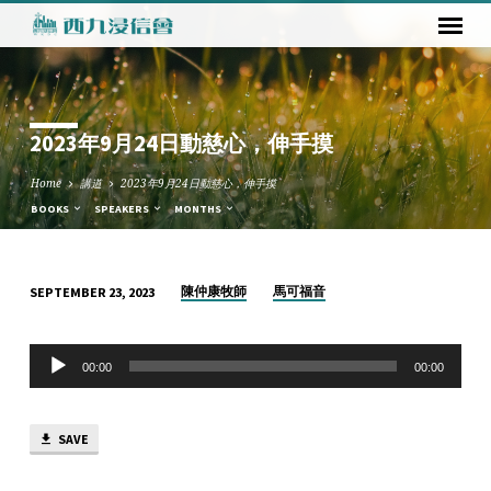
2023年9月24日動慈心，伸手摸
Home
講道
2023年9月24日動慈心，伸手摸
BOOKS
SPEAKERS
MONTHS
陳仲康牧師
馬可福音
SEPTEMBER 23, 2023
2023
年
Audio
9
00:00
00:00
Player
月
24
SAVE
日
動