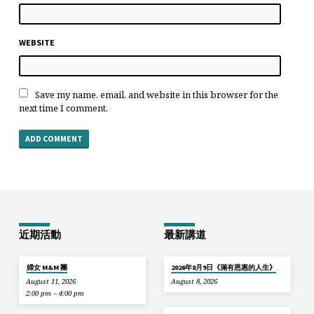
WEBSITE
Save my name, email, and website in this browser for the
next time I comment.
近期活動
最新講道
婦女 M&M 團
2026年8月9日《滿有恩惠的人生》
August 11, 2026
August 8, 2026
2:00 pm – 4:00 pm