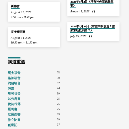
2026年8月2日《只有神先至係最重
要》
祈禱會
August 1, 2026
August 12, 2026
8:30 pm – 9:30 pm
2026年7月26日《有誰未軟弱過？誰
來幫助軟弱者？》
長者摩西團
July 25, 2026
August 14, 2026
10:30 am – 11:30 am
講道重溫
78
馬太福音
70
路加福音
52
約翰福音
44
詩篇
39
馬可福音
25
以弗所書
25
使徒行傳
25
羅馬書
19
歌羅西書
19
腓立比書
17
創世記