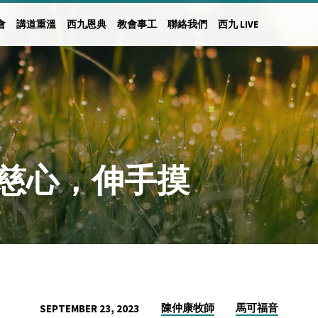
會
講道重溫
西九恩典
教會事工
聯絡我們
西九 LIVE
日動慈心，伸手摸
陳仲康牧師
馬可福音
SEPTEMBER 23, 2023