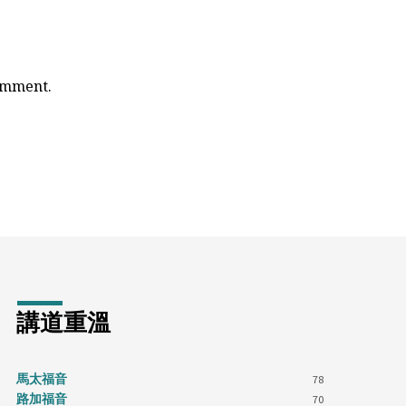
comment.
講道重溫
馬太福音
78
路加福音
70