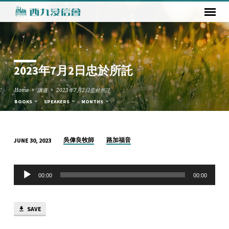
2023年7月2日忠於所託
Home
講道
2023年7月2日忠於所託
BOOKS
SPEAKERS
MONTHS
吳偉良牧師
路加福音
JUNE 30, 2023
2023
年
Audio
7
00:00
00:00
Player
月
2
SAVE
日
忠