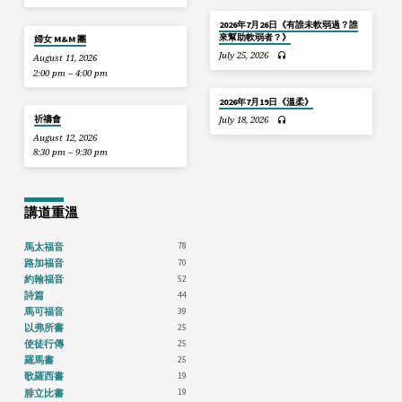
2026年7月26日《有誰未軟弱過？誰
來幫助軟弱者？》
婦女 M&M 團
July 25, 2026
August 11, 2026
2:00 pm – 4:00 pm
2026年7月19日《溫柔》
祈禱會
July 18, 2026
August 12, 2026
8:30 pm – 9:30 pm
講道重溫
78
馬太福音
70
路加福音
52
約翰福音
44
詩篇
39
馬可福音
25
以弗所書
25
使徒行傳
25
羅馬書
19
歌羅西書
19
腓立比書