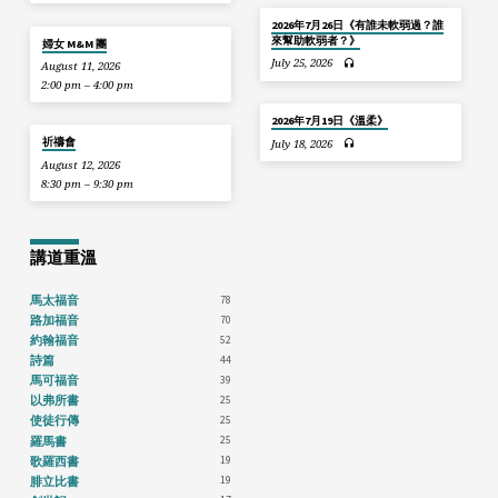
2026年7月26日《有誰未軟弱過？誰
來幫助軟弱者？》
婦女 M&M 團
July 25, 2026
August 11, 2026
2:00 pm – 4:00 pm
2026年7月19日《溫柔》
祈禱會
July 18, 2026
August 12, 2026
8:30 pm – 9:30 pm
講道重溫
78
馬太福音
70
路加福音
52
約翰福音
44
詩篇
39
馬可福音
25
以弗所書
25
使徒行傳
25
羅馬書
19
歌羅西書
19
腓立比書