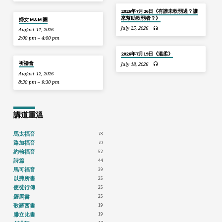
2026年7月26日《有誰未軟弱過？誰
來幫助軟弱者？》
婦女 M&M 團
July 25, 2026
August 11, 2026
2:00 pm – 4:00 pm
2026年7月19日《溫柔》
祈禱會
July 18, 2026
August 12, 2026
8:30 pm – 9:30 pm
講道重溫
78
馬太福音
70
路加福音
52
約翰福音
44
詩篇
39
馬可福音
25
以弗所書
25
使徒行傳
25
羅馬書
19
歌羅西書
19
腓立比書