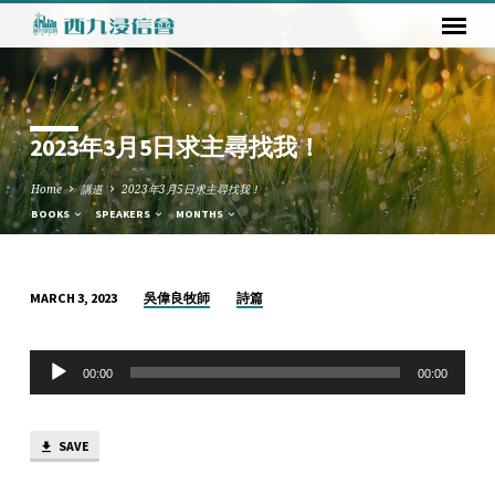
2023年3月5日求主尋找我！
Home
講道
2023年3月5日求主尋找我！
BOOKS
SPEAKERS
MONTHS
吳偉良牧師
詩篇
MARCH 3, 2023
2023
年
Audio
3
00:00
00:00
Player
月
5
SAVE
日
求