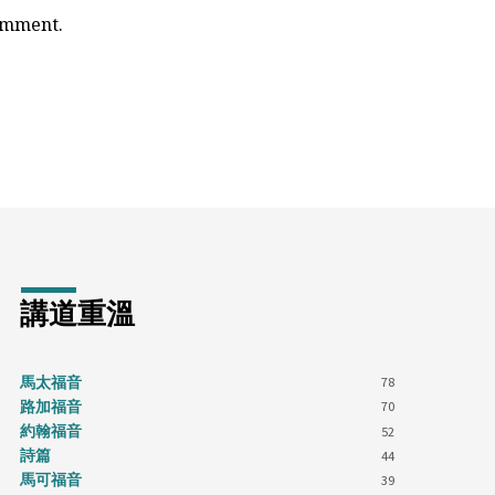
comment.
講道重溫
馬太福音
78
路加福音
70
約翰福音
52
詩篇
44
馬可福音
39