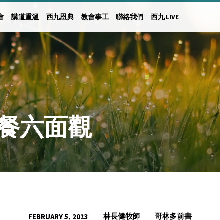
會
講道重溫
西九恩典
教會事工
聯絡我們
西九 LIVE
主餐六面觀
林長健牧師
哥林多前書
FEBRUARY 5, 2023