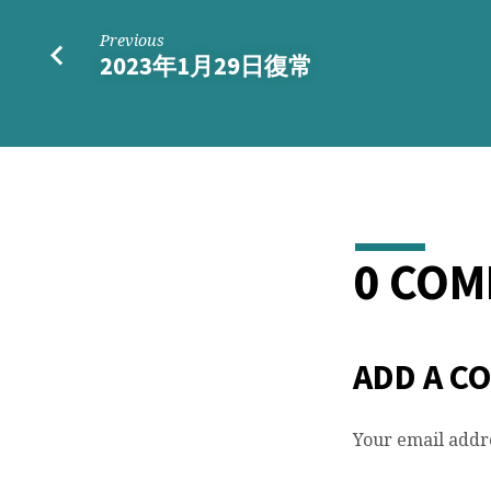
面
Previous
觀
2023年1月29日復常
0 CO
ADD A C
Your email addre