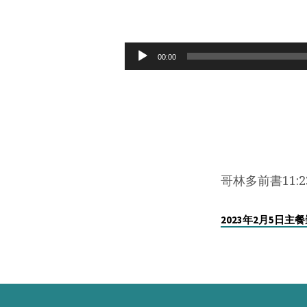
2023
年
Audio
00:00
Player
2
月
5
日
哥林多前書11:23
主
2023年2月5日主
餐
六