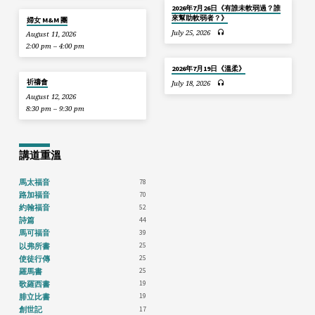
2026年7月26日《有誰未軟弱過？誰
來幫助軟弱者？》
婦女 M&M 團
July 25, 2026
August 11, 2026
2:00 pm – 4:00 pm
2026年7月19日《溫柔》
祈禱會
July 18, 2026
August 12, 2026
8:30 pm – 9:30 pm
講道重溫
78
馬太福音
70
路加福音
52
約翰福音
44
詩篇
39
馬可福音
25
以弗所書
25
使徒行傳
25
羅馬書
19
歌羅西書
19
腓立比書
17
創世記