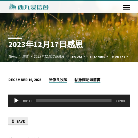
2023年12月17日感恩
Home
講道
2023年12月17日感恩
BOOKS
SPEAKERS
MONTHS
吳偉良牧師
帖撒羅尼迦前書
DECEMBER 16, 2023
2023
年
Audio
12
00:00
00:00
Player
月
17
SAVE
日
感