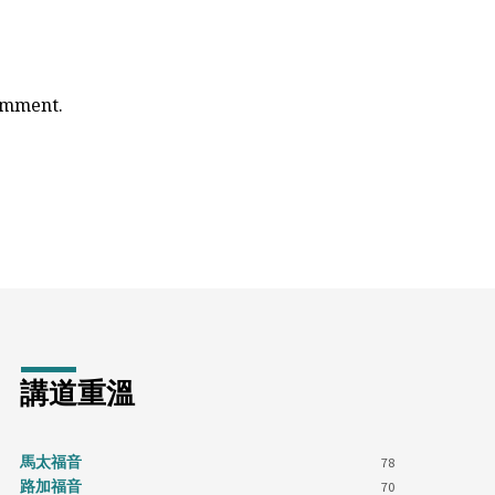
comment.
講道重溫
馬太福音
78
路加福音
70