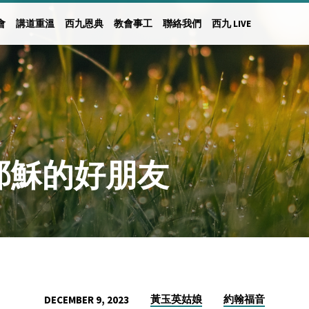
會
講道重溫
西九恩典
教會事工
聯絡我們
西九 LIVE
日耶穌的好朋友
黃玉英姑娘
約翰福音
DECEMBER 9, 2023