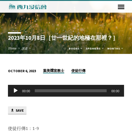
2023年10月8日［廿一世紀的地極在那裡？］
Home
講道
…
BOOKS
SPEAKERS
MONTHS
葉美𡣖宣教士
使徒行傳
OCTOBER 6, 2023
2023
年
Audio
10
00:00
00:00
Player
月
8
SAVE
日
［廿
一
使徒行傳1：1-9