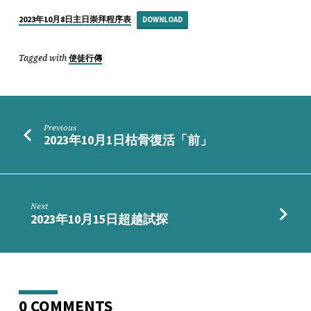
世
紀
2023年10月8日主日崇拜程序表
DOWNLOAD
的
地
Tagged with
使徒行傳
極
在
那
裡？］
Previous
2023年10月1日枯骨復活「前」
Next
2023年10月15日超越試探
0 COMMENTS