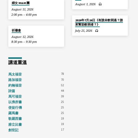
婦女 M&M 團
August 1, 2026
August 11, 2026
2:00 pm – 4:00 pm
2026年7月26日《有誰未軟弱過？誰
來幫助軟弱者？》
祈禱會
July 25, 2026
August 12, 2026
8:30 pm – 9:30 pm
講道重溫
78
馬太福音
70
路加福音
52
約翰福音
44
詩篇
39
馬可福音
25
以弗所書
25
使徒行傳
25
羅馬書
19
歌羅西書
19
腓立比書
17
創世記